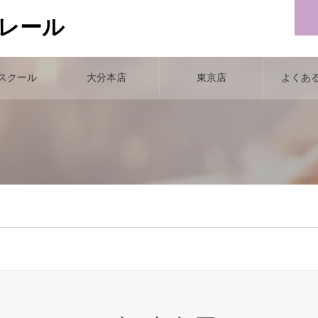
クレール
スクール
大分本店
東京店
よくあ
（F