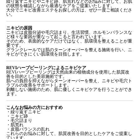
繰り返すニキビやニキビ跡、肌荒れなどのお悩みに対して、お肌
の状態を確認しながら最適なケアをご提案いたします。
大分でニキビ改善エステをお探しの方は、ぜひ一度ご相談くださ
い。
ニキビの原因
ニキビは皮脂分泌や毛穴詰まり、生活習慣、ホルモンバランスな
ど様々な要因が重なって起こると言われています。
そのため、表面的なケアだけではなく、肌環境を整えることが重
要です。
グランクレールでは肌のターンオーバーを整える施術を行い、ニ
キビができにくい肌環境を目指します。
REVIハーブピーリングによるニキビケア
REVIハーブピーリングは天然由来の植物成分を使用した肌質改
善を目的とした美容施術です。
肌への負担を抑えながらターンオーバーを整え、ニキビや毛穴ト
ラブルの改善をサポートします。
剥離しない施術のため、肌に優しくニキビケアを行うことができ
ます。
こんなお悩みの方におすすめ
・繰り返すニキビ
・ニキビ跡
・毛穴詰まり
・肌荒れ
・皮脂バランスの乱れ
これらのお悩みに対して、肌質改善を目的としたケアをご提案し
ています。