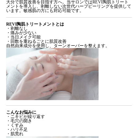
大分で肌質改善を目指す方へ。当サロンではREVI陶肌トリート
メントを導入し、剥離しない次世代ハーブピーリングを提供して
います。敏感肌の方にも対応可能です。
REVI陶肌トリートメントとは
・剥離なし
・痛みが少ない
・当日メイク可能
・回数を重ねるごとに肌質改善
自然由来成分を使用し、ターンオーバーを整えます。
こんなお悩みに
・ニキビが繰り返す
・毛穴の開き
・くすみ
・ハリ不足
・肌荒れ