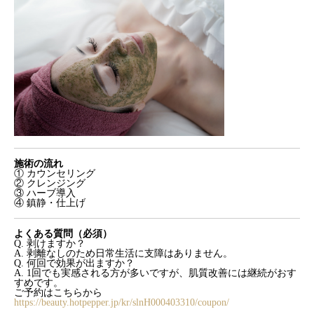
施術の流れ
① カウンセリング
② クレンジング
③ ハーブ導入
④ 鎮静・仕上げ
よくある質問（必須）
Q. 剥けますか？
A. 剥離なしのため日常生活に支障はありません。
Q. 何回で効果が出ますか？
A. 1回でも実感される方が多いですが、肌質改善には継続がおす
すめです。
ご予約はこちらから
https://beauty.hotpepper.jp/kr/slnH000403310/coupon/