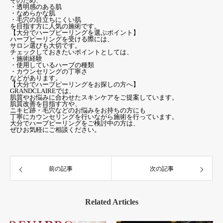
そのため、
・透明感のある肌
・なめらかな肌
・毛穴の目立ちにくい肌
を目指す方に人気の施術です。
【大分でハーブピーリングを選ぶポイント】
ハーブピーリングを受ける際には、
サロン選びも大切です。
チェックしておきたいポイントとしては、
・施術経験
・使用しているハーブの種類
・カウンセリングの丁寧さ
などがあります。
【大分でハーブピーリングをお探しの方へ】
GRANDCLAIREでは、
肌質やお悩みに合わせたスキンケアをご提案しています。
肌質改善を目指す方や、
ニキビ跡・毛穴などのお悩みをお持ちの方にも
丁寧にカウンセリングを行いながら施術を行っています。
大分でハーブピーリングをご検討中の方は、
ぜひお気軽にご相談ください。
前の記事
次の記事
Related Articles