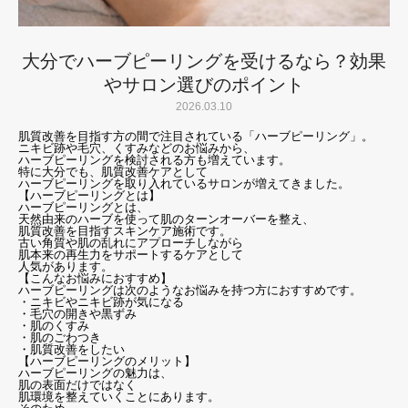
大分でハーブピーリングを受けるなら？効果
やサロン選びのポイント
2026.03.10
肌質改善を目指す方の間で注目されている「ハーブピーリング」。
ニキビ跡や毛穴、くすみなどのお悩みから、
ハーブピーリングを検討される方も増えています。
特に大分でも、肌質改善ケアとして
ハーブピーリングを取り入れているサロンが増えてきました。
【ハーブピーリングとは】
ハーブピーリングとは、
天然由来のハーブを使って肌のターンオーバーを整え、
肌質改善を目指すスキンケア施術です。
古い角質や肌の乱れにアプローチしながら
肌本来の再生力をサポートするケアとして
人気があります。
【こんなお悩みにおすすめ】
ハーブピーリングは次のようなお悩みを持つ方におすすめです。
・ニキビやニキビ跡が気になる
・毛穴の開きや黒ずみ
・肌のくすみ
・肌のごわつき
・肌質改善をしたい
【ハーブピーリングのメリット】
ハーブピーリングの魅力は、
肌の表面だけではなく
肌環境を整えていくことにあります。